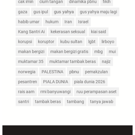
cak imin
cium tangan
dinamika pbnu
fikih
gus yahya
gaza
gus ipul
gus yahya maju lagi
habib umar
hukum
Iran
Israel
Kang Santri Ai
kekerasan seksual
kiai said
korupsi
koruptor
kubu sultan
lgbt
lirboyo
makan bergizi
makan bergizi gratis
mbg
mui
muktamar 35
muktamar tambak beras
najiz
pbnu
norwegia
PALESTINA
pemakzulan
pesantren
PIALA DUNIA
piala dunia 2026
rais aam
rmi banyuwangi
ruu perampasan aset
santri
tambak beras
tambang
tanya jawab