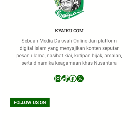
KYAIKU.COM
Sebuah Media Dakwah Online dan platform
digital Islam yang menyajikan konten seputar
pesan ulama, nasihat kiai, kutipan bijak, amalan,
serta dinamika keagamaan khas Nusantara
Instagram
TikTok
Facebook
X
FOLLOW US ON
Facebook
TikTok
WhatsApp
Instagram
X
VK
Pinterest
Last.fm
Telegram
RSS Feed