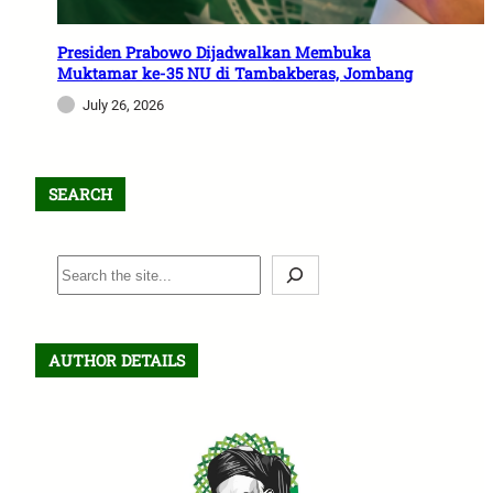
Presiden Prabowo Dijadwalkan Membuka
Muktamar ke-35 NU di Tambakberas, Jombang
July 26, 2026
SEARCH
S
e
a
r
AUTHOR DETAILS
c
h