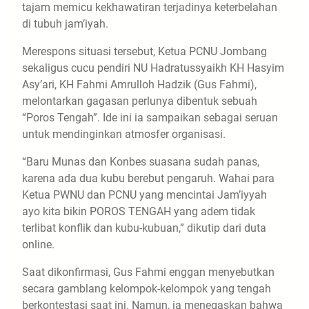
tajam memicu kekhawatiran terjadinya keterbelahan
di tubuh jam’iyah.
​Merespons situasi tersebut, Ketua PCNU Jombang
sekaligus cucu pendiri NU Hadratussyaikh KH Hasyim
Asy’ari, KH Fahmi Amrulloh Hadzik (Gus Fahmi),
melontarkan gagasan perlunya dibentuk sebuah
“Poros Tengah”. Ide ini ia sampaikan sebagai seruan
untuk mendinginkan atmosfer organisasi.
​“Baru Munas dan Konbes suasana sudah panas,
karena ada dua kubu berebut pengaruh. Wahai para
Ketua PWNU dan PCNU yang mencintai Jam’iyyah
ayo kita bikin POROS TENGAH yang adem tidak
terlibat konflik dan kubu-kubuan,” dikutip dari duta
online.
​Saat dikonfirmasi, Gus Fahmi enggan menyebutkan
secara gamblang kelompok-kelompok yang tengah
berkontestasi saat ini. Namun, ia menegaskan bahwa