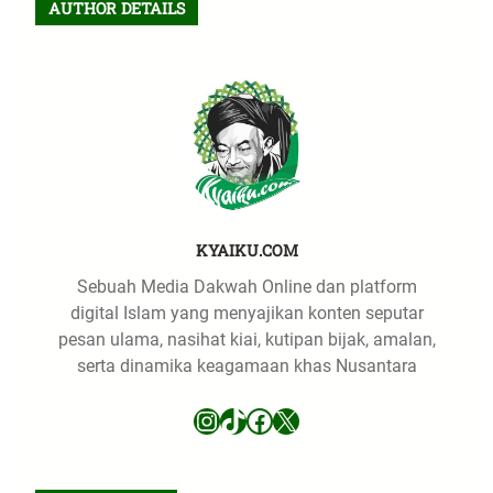
AUTHOR DETAILS
c
h
KYAIKU.COM
Sebuah Media Dakwah Online dan platform
digital Islam yang menyajikan konten seputar
pesan ulama, nasihat kiai, kutipan bijak, amalan,
serta dinamika keagamaan khas Nusantara
Instagram
TikTok
Facebook
X