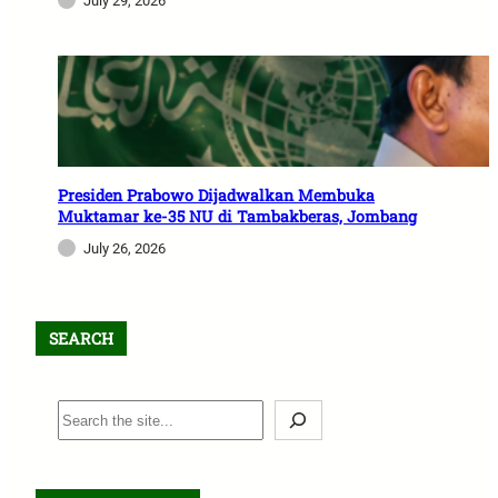
July 29, 2026
Presiden Prabowo Dijadwalkan Membuka
Muktamar ke-35 NU di Tambakberas, Jombang
July 26, 2026
SEARCH
S
e
a
r