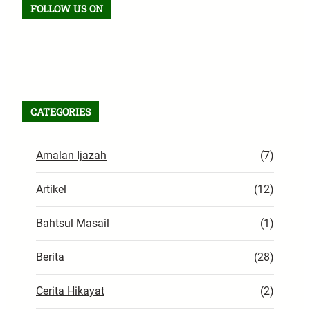
FOLLOW US ON
Facebook
TikTok
WhatsApp
Instagram
X
VK
Pinterest
Last.fm
Telegram
RSS Feed
CATEGORIES
Amalan Ijazah
(7)
Artikel
(12)
Bahtsul Masail
(1)
Berita
(28)
Cerita Hikayat
(2)