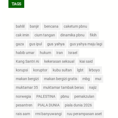
TAGS
bahlil
banjir
bencana
caketum pbnu
cak imin
cium tangan
dinamika pbnu
fikih
gus yahya
gaza
gus ipul
gus yahya maju lagi
habib umar
hukum
Iran
Israel
Kang Santri Ai
kekerasan seksual
kiai said
korupsi
koruptor
kubu sultan
lgbt
lirboyo
makan bergizi
makan bergizi gratis
mbg
mui
muktamar 35
muktamar tambak beras
najiz
pbnu
norwegia
PALESTINA
pemakzulan
pesantren
PIALA DUNIA
piala dunia 2026
rais aam
rmi banyuwangi
ruu perampasan aset