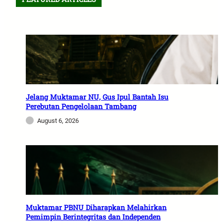
Jelang Muktamar NU, Gus Ipul Bantah Isu
Perebutan Pengelolaan Tambang
August 6, 2026
Muktamar PBNU Diharapkan Melahirkan
Pemimpin Berintegritas dan Independen