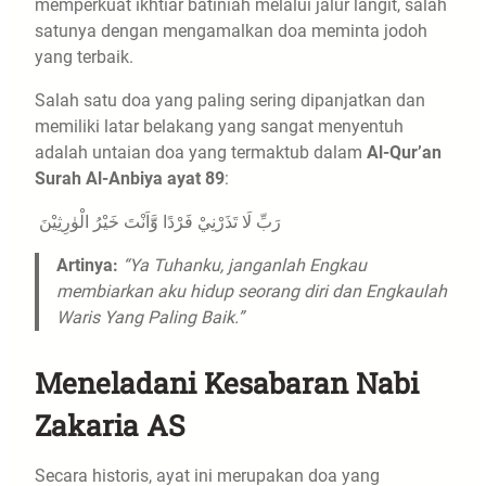
memperkuat ikhtiar batiniah melalui jalur langit, salah
satunya dengan mengamalkan doa meminta jodoh
yang terbaik.
​Salah satu doa yang paling sering dipanjatkan dan
memiliki latar belakang yang sangat menyentuh
adalah untaian doa yang termaktub dalam
Al-Qur’an
Surah Al-Anbiya ayat 89
:
​ رَبِّ لَا تَذَرْنِيْ فَرْدًا وََّاَنْتَ خَيْرُ الْوٰرِثِيْنَ
Artinya:
“Ya Tuhanku, janganlah Engkau
membiarkan aku hidup seorang diri dan Engkaulah
Waris Yang Paling Baik.”
​Meneladani Kesabaran Nabi
Zakaria AS
​Secara historis, ayat ini merupakan doa yang