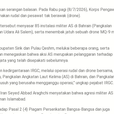
kan serangan balasan. Pada Rabu pagi (8/7/2026), Korps Penga
nakan rudal dan pesawat tak berawak (drone).
rsebut menyasar 85 instalasi militer AS di Bahrain (Pangkalan
an Udara Ali Salem), serta menembak jatuh sebuah drone MQ-9 mi
upaten Sirik dan Pulau Qeshm, melukai beberapa orang, serta
Iran menegaskan bahwa aksi AS merupakan pelanggaran terhadap
ta yang telah disepakati sebelumnya.
n kedirgantaraan IRGC, melalui operasi rudal dan drone bersama,
, Pangkalan Angkatan Laut Kelima (AS) di Bahrain, dan Pangkala
usuh yang berusaha mengganggu operasi,” ungkap pejabat IRGC.
 Iran Seyed Abbad Araghchi menyatakan bahwa agresi militer AS
man Islamabad.
adap Pasal 2 (4) Piagam Perserikatan Bangsa-Bangsa dan juga