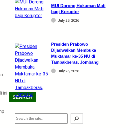
MUI Dorong Hukuman Mati
bagi Koruptor
July 29, 2026
Presiden Prabowo
Dijadwalkan Membuka
Muktamar ke-35 NU di
Tambakberas, Jombang
July 26, 2026
ri
 ini
SEARCH
ump
S
e