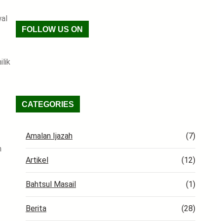
wal
FOLLOW US ON
lik
Facebook
TikTok
WhatsApp
Instagram
X
VK
Pinterest
Last.fm
Telegram
RSS Feed
CATEGORIES
Amalan Ijazah
(7)
n
Artikel
(12)
Bahtsul Masail
(1)
Berita
(28)