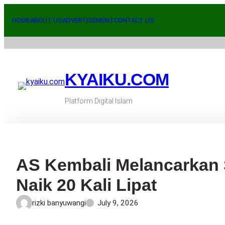
Skip
to
HOME
ABOUT US
ADVERTISEMENT
CONTACT US
content
KYAIKU.COM
Platform Digital Islam
AS Kembali Melancarkan 
Naik 20 Kali Lipat
rizki banyuwangi
July 9, 2026