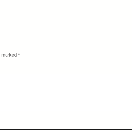
re marked
*