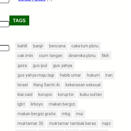
TAGS
bahlil
banjir
bencana
caketum pbnu
cak imin
cium tangan
dinamika pbnu
fikih
gus yahya
gaza
gus ipul
gus yahya maju lagi
habib umar
hukum
Iran
Israel
Kang Santri Ai
kekerasan seksual
kiai said
korupsi
koruptor
kubu sultan
lgbt
lirboyo
makan bergizi
makan bergizi gratis
mbg
mui
muktamar 35
muktamar tambak beras
najiz