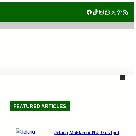
Facebook
TikTok
Instagram
WhatsAp
X
Pinte
RSS Fe
FEATURED ARTICLES
Jelang Muktamar NU, Gus Ipul