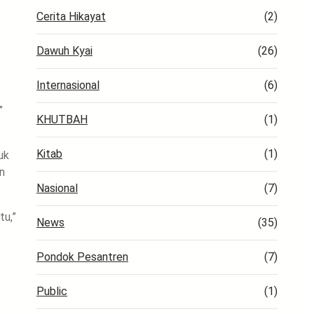
Cerita Hikayat
(2)
Dawuh Kyai
(26)
Internasional
(6)
”
KHUTBAH
(1)
Kitab
(1)
uk
n
Nasional
(7)
tu,”
News
(35)
Pondok Pesantren
(7)
Public
(1)