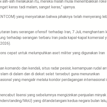
pi alih-alih melakukan itu, mereka malah mulai menembakkan roke
gat keras tadi malam, sangat keras,” ujarnya.
ENTCOM) yang menyatakan bahwa pihaknya telah menyerang leb
an baru serangan ofensif terhadap Iran, 7 Juli, menghantam l
sung terhadap serangan terbaru Iran pada kapal-kapal komersial 
/2026).
pons cepat untuk melumpuhkan aset militer yang digunakan Iran
an komando dan kendali, situs radar pesisir, kemampuan rudal ant
i Islam di dalam dan di dekat selat tersebut guna menurunkan
onal yang mengalir melalui koridor perdagangan internasional i
t mencabut lisensi yang sebelumnya mengizinkan penjualan minyak 
nderstanding/MoU) yang ditandatangani kedua negara bulan lalu,