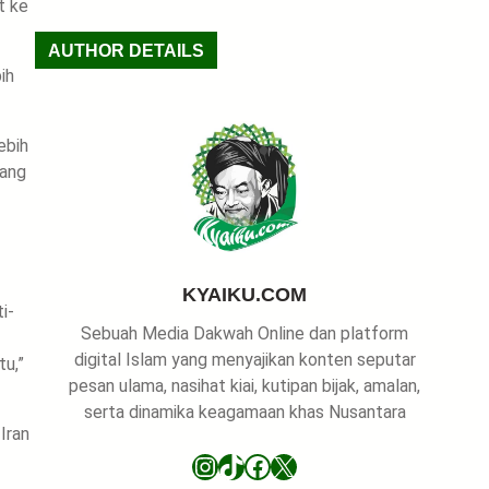
t ke
a
r
AUTHOR DETAILS
c
ih
h
ebih
yang
KYAIKU.COM
i-
Sebuah Media Dakwah Online dan platform
digital Islam yang menyajikan konten seputar
tu,”
pesan ulama, nasihat kiai, kutipan bijak, amalan,
serta dinamika keagamaan khas Nusantara
Iran
Instagram
TikTok
Facebook
X