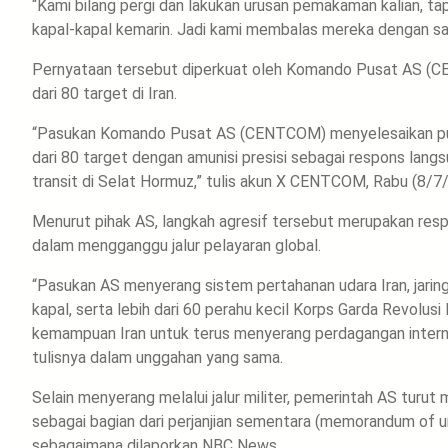
“Kami bilang pergi dan lakukan urusan pemakaman kalian, ta
kapal-kapal kemarin. Jadi kami membalas mereka dengan san
Pernyataan tersebut diperkuat oleh Komando Pusat AS (C
dari 80 target di Iran.
“Pasukan Komando Pusat AS (CENTCOM) menyelesaikan putar
dari 80 target dengan amunisi presisi sebagai respons lang
transit di Selat Hormuz,” tulis akun X CENTCOM, Rabu (8/7
Menurut pihak AS, langkah agresif tersebut merupakan res
dalam mengganggu jalur pelayaran global.
“Pasukan AS menyerang sistem pertahanan udara Iran, jaring
kapal, serta lebih dari 60 perahu kecil Korps Garda Revolus
kemampuan Iran untuk terus menyerang perdagangan internasi
tulisnya dalam unggahan yang sama.
Selain menyerang melalui jalur militer, pemerintah AS turu
sebagai bagian dari perjanjian sementara (memorandum of u
sebagaimana dilaporkan NBC News.