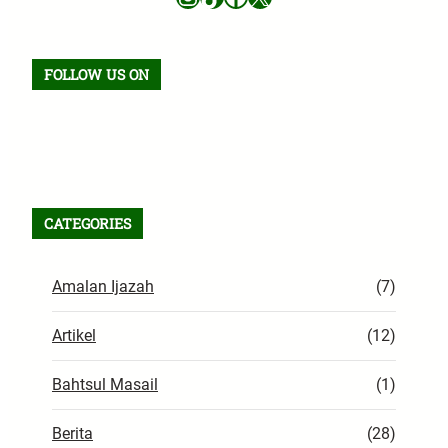
FOLLOW US ON
Facebook
TikTok
WhatsApp
Instagram
X
VK
Pinterest
Last.fm
Telegram
RSS Feed
CATEGORIES
Amalan Ijazah
(7)
Artikel
(12)
Bahtsul Masail
(1)
Berita
(28)