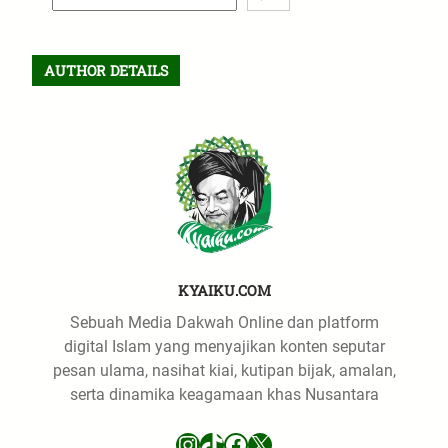
e
a
r
AUTHOR DETAILS
c
h
KYAIKU.COM
Sebuah Media Dakwah Online dan platform
digital Islam yang menyajikan konten seputar
pesan ulama, nasihat kiai, kutipan bijak, amalan,
serta dinamika keagamaan khas Nusantara
Instagram
TikTok
Facebook
X