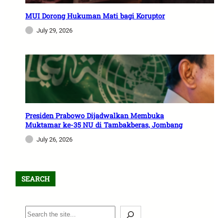
MUI Dorong Hukuman Mati bagi Koruptor
July 29, 2026
Presiden Prabowo Dijadwalkan Membuka
Muktamar ke-35 NU di Tambakberas, Jombang
July 26, 2026
SEARCH
S