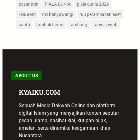
pesantren
PIALA DUNIA
piala dunia 2026
rais aam
rmi banyuwangi
ruu perampasan aset
santri
tambak beras
tambang
tanya jawab
ABOUT US
KYAIKU.COM
Sebuah Media Dakwah Online dan platform
digital Islam yang menyajikan konten seputar
pesan ulama, nasihat kiai, kutipan bijak,
amalan, serta dinamika keagamaan khas
Nusantara