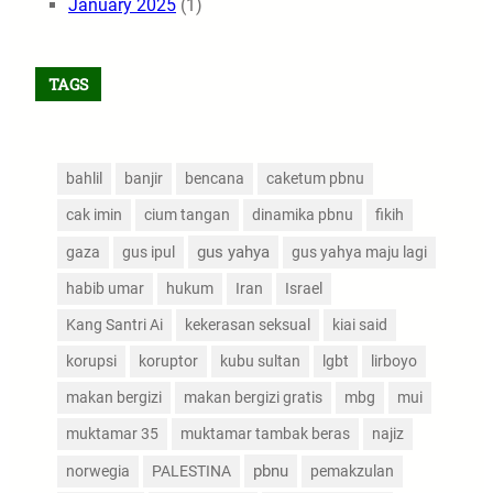
January 2025
(1)
TAGS
bahlil
banjir
bencana
caketum pbnu
cak imin
cium tangan
dinamika pbnu
fikih
gus yahya
gaza
gus ipul
gus yahya maju lagi
habib umar
hukum
Iran
Israel
Kang Santri Ai
kekerasan seksual
kiai said
korupsi
koruptor
kubu sultan
lgbt
lirboyo
makan bergizi
makan bergizi gratis
mbg
mui
muktamar 35
muktamar tambak beras
najiz
pbnu
norwegia
PALESTINA
pemakzulan