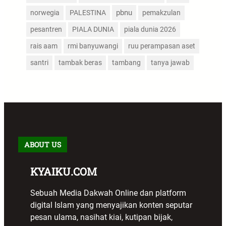
pbnu
norwegia
PALESTINA
pemakzulan
pesantren
PIALA DUNIA
piala dunia 2026
rais aam
rmi banyuwangi
ruu perampasan aset
santri
tambak beras
tambang
tanya jawab
ABOUT US
KYAIKU.COM
Sebuah Media Dakwah Online dan platform
digital Islam yang menyajikan konten seputar
pesan ulama, nasihat kiai, kutipan bijak,