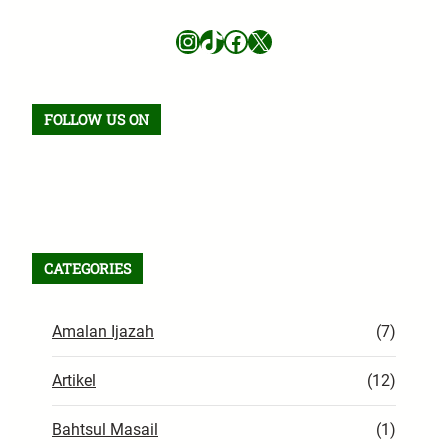
Instagram
TikTok
Facebook
X
FOLLOW US ON
Facebook
TikTok
WhatsApp
Instagram
X
VK
Pinterest
Last.fm
Telegram
RSS Feed
CATEGORIES
Amalan Ijazah
(7)
Artikel
(12)
Bahtsul Masail
(1)