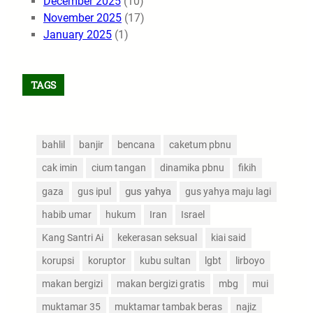
December 2025
(10)
November 2025
(17)
January 2025
(1)
TAGS
bahlil
banjir
bencana
caketum pbnu
cak imin
cium tangan
dinamika pbnu
fikih
gus yahya
gaza
gus ipul
gus yahya maju lagi
habib umar
hukum
Iran
Israel
Kang Santri Ai
kekerasan seksual
kiai said
korupsi
koruptor
kubu sultan
lgbt
lirboyo
makan bergizi
makan bergizi gratis
mbg
mui
muktamar 35
muktamar tambak beras
najiz