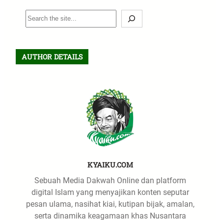
S
e
a
r
AUTHOR DETAILS
c
h
KYAIKU.COM
Sebuah Media Dakwah Online dan platform
digital Islam yang menyajikan konten seputar
pesan ulama, nasihat kiai, kutipan bijak, amalan,
serta dinamika keagamaan khas Nusantara