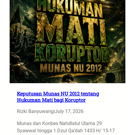
Keputusan Munas NU 2012 tentang
Hukuman Mati bagi Koruptor
Rizki Banyuwangi
July 17, 2026
Munas dan Konbes Nahdlatul Ulama 29
Syawwal hingga 1 Dzul Qa’dah 1433 H/ 15-17