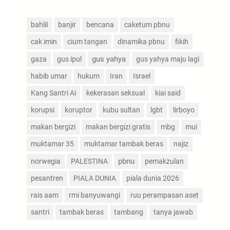
bahlil
banjir
bencana
caketum pbnu
cak imin
cium tangan
dinamika pbnu
fikih
gus yahya
gaza
gus ipul
gus yahya maju lagi
habib umar
hukum
Iran
Israel
Kang Santri Ai
kekerasan seksual
kiai said
korupsi
koruptor
kubu sultan
lgbt
lirboyo
makan bergizi
makan bergizi gratis
mbg
mui
muktamar 35
muktamar tambak beras
najiz
pbnu
norwegia
PALESTINA
pemakzulan
pesantren
PIALA DUNIA
piala dunia 2026
rais aam
rmi banyuwangi
ruu perampasan aset
santri
tambak beras
tambang
tanya jawab