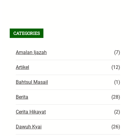
Facebook
TikTok
WhatsApp
Instagram
X
VK
Pinterest
Last.fm
Telegram
RSS Feed
CATEGORIES
Amalan Ijazah
(7)
Artikel
(12)
Bahtsul Masail
(1)
Berita
(28)
Cerita Hikayat
(2)
Dawuh Kyai
(26)