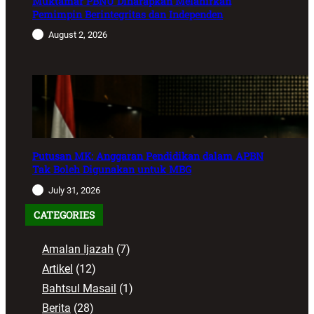
Muktamar PBNU Diharapkan Melahirkan
Pemimpin Berintegritas dan Independen
August 2, 2026
Putusan MK: Anggaran Pendidikan dalam APBN
Tak Boleh Digunakan untuk MBG
July 31, 2026
CATEGORIES
Amalan Ijazah
(7)
Artikel
(12)
Bahtsul Masail
(1)
Berita
(28)