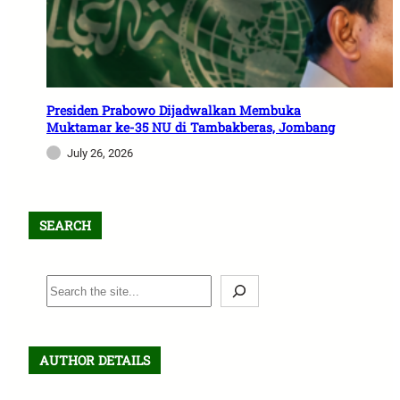
Presiden Prabowo Dijadwalkan Membuka
Muktamar ke-35 NU di Tambakberas, Jombang
July 26, 2026
SEARCH
S
e
a
r
AUTHOR DETAILS
c
h