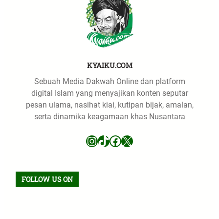
KYAIKU.COM
Sebuah Media Dakwah Online dan platform
digital Islam yang menyajikan konten seputar
pesan ulama, nasihat kiai, kutipan bijak, amalan,
serta dinamika keagamaan khas Nusantara
Instagram
TikTok
Facebook
X
FOLLOW US ON
Facebook
TikTok
WhatsApp
Instagram
X
VK
Pinterest
Last.fm
Telegram
RSS Feed