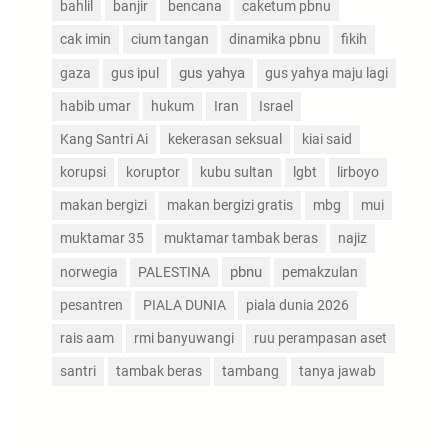
bahlil
banjir
bencana
caketum pbnu
cak imin
cium tangan
dinamika pbnu
fikih
gus yahya
gaza
gus ipul
gus yahya maju lagi
habib umar
hukum
Iran
Israel
Kang Santri Ai
kekerasan seksual
kiai said
korupsi
koruptor
kubu sultan
lgbt
lirboyo
makan bergizi
makan bergizi gratis
mbg
mui
muktamar 35
muktamar tambak beras
najiz
pbnu
norwegia
PALESTINA
pemakzulan
pesantren
PIALA DUNIA
piala dunia 2026
rais aam
rmi banyuwangi
ruu perampasan aset
santri
tambak beras
tambang
tanya jawab