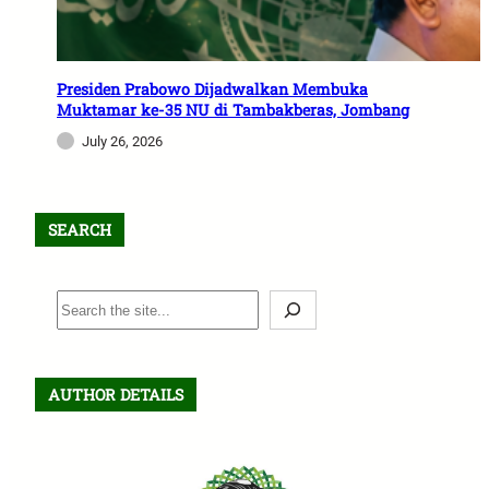
Presiden Prabowo Dijadwalkan Membuka
Muktamar ke-35 NU di Tambakberas, Jombang
July 26, 2026
SEARCH
S
e
a
r
AUTHOR DETAILS
c
h