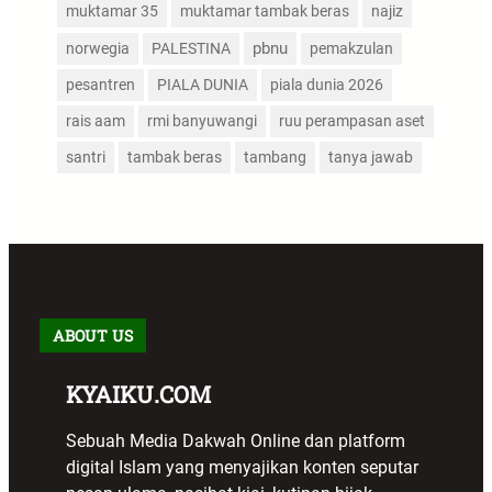
muktamar 35
muktamar tambak beras
najiz
pbnu
norwegia
PALESTINA
pemakzulan
pesantren
PIALA DUNIA
piala dunia 2026
rais aam
rmi banyuwangi
ruu perampasan aset
santri
tambak beras
tambang
tanya jawab
ABOUT US
KYAIKU.COM
Sebuah Media Dakwah Online dan platform
digital Islam yang menyajikan konten seputar