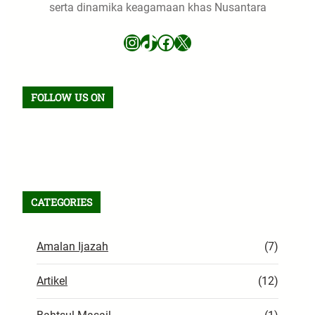
serta dinamika keagamaan khas Nusantara
Instagram
TikTok
Facebook
X
FOLLOW US ON
Facebook
TikTok
WhatsApp
Instagram
X
VK
Pinterest
Last.fm
Telegram
RSS Feed
CATEGORIES
Amalan Ijazah
(7)
Artikel
(12)