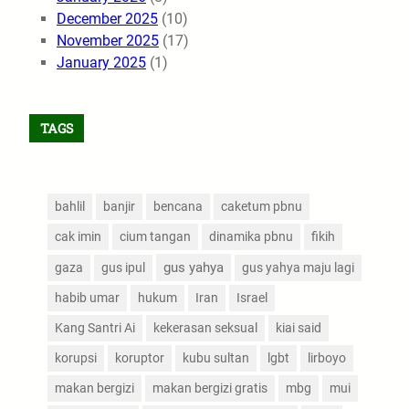
December 2025
(10)
November 2025
(17)
January 2025
(1)
TAGS
bahlil
banjir
bencana
caketum pbnu
cak imin
cium tangan
dinamika pbnu
fikih
gus yahya
gaza
gus ipul
gus yahya maju lagi
habib umar
hukum
Iran
Israel
Kang Santri Ai
kekerasan seksual
kiai said
korupsi
koruptor
kubu sultan
lgbt
lirboyo
makan bergizi
makan bergizi gratis
mbg
mui