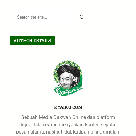
S
e
a
r
AUTHOR DETAILS
c
h
KYAIKU.COM
Sebuah Media Dakwah Online dan platform
digital Islam yang menyajikan konten seputar
pesan ulama, nasihat kiai, kutipan bijak, amalan,