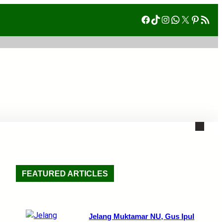
Facebook
TikTok
Instagram
WhatsAp
X
Pinte
RSS Fe
FEATURED ARTICLES
Jelang Muktamar NU, Gus Ipul