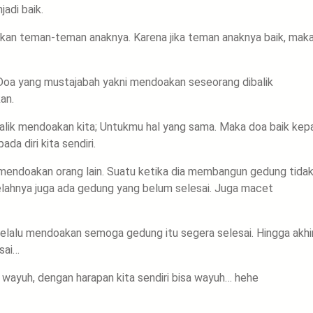
adi baik.
an teman-teman anaknya. Karena jika teman anaknya baik, maka
 Doa yang mustajabah yakni mendoakan seseorang dibalik
an.
balik mendoakan kita; Untukmu hal yang sama. Maka doa baik kep
da diri kita sendiri.
mendoakan orang lain. Suatu ketika dia membangun gedung tida
lahnya juga ada gedung yang belum selesai. Juga macet
selalu mendoakan semoga gedung itu segera selesai. Hingga akhi
sai…
 wayuh, dengan harapan kita sendiri bisa wayuh… hehe