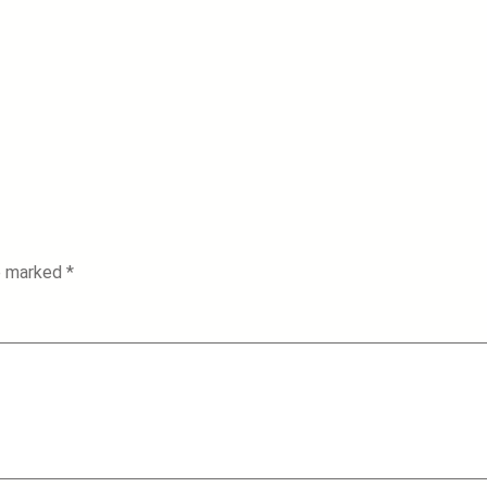
re marked
*