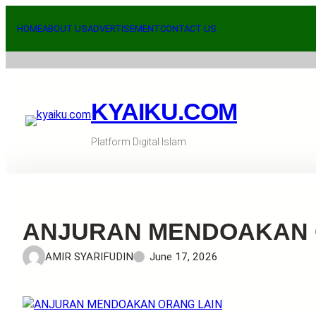
Skip
to
HOME
ABOUT US
ADVERTISEMENT
CONTACT US
content
KYAIKU.COM
Platform Digital Islam
ANJURAN MENDOAKAN 
AMIR SYARIFUDIN
June 17, 2026