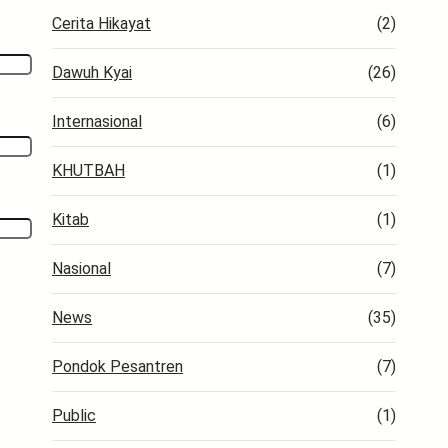
Cerita Hikayat
(2)
Dawuh Kyai
(26)
Internasional
(6)
KHUTBAH
(1)
Kitab
(1)
Nasional
(7)
News
(35)
Pondok Pesantren
(7)
Public
(1)