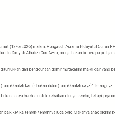
a Jumat (12/6/2026) malam, Pengasuh Asrama Hidayatul Qur’an P
uddin Dimyati Alhafiz (Gus Awis), menjelaskan beberapa pelajara
ni ditunjukkan dari penggunaan domir mutakallim ma-al gair yang be
(tunjukkanlah kami), bukan ihdini (tunjukkanlah saya),’’ terangnya.
u bukan hanya berdoa untuk kebaikan dirinya sendiri, tetapi juga u
kan baik ketika teman-temannya juga baik. Makanya anak dikirim k