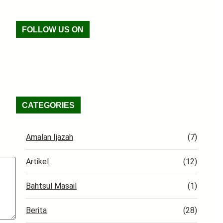
FOLLOW US ON
Facebook
TikTok
WhatsApp
Instagram
X
VK
Pinterest
Last.fm
Telegram
RSS Feed
CATEGORIES
Amalan Ijazah
(7)
Artikel
(12)
Bahtsul Masail
(1)
Berita
(28)