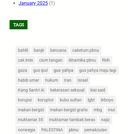
January 2025
(1)
TAGS
bahlil
banjir
bencana
caketum pbnu
cak imin
cium tangan
dinamika pbnu
fikih
gus yahya
gaza
gus ipul
gus yahya maju lagi
habib umar
hukum
Iran
Israel
Kang Santri Ai
kekerasan seksual
kiai said
korupsi
koruptor
kubu sultan
lgbt
lirboyo
makan bergizi
makan bergizi gratis
mbg
mui
muktamar 35
muktamar tambak beras
najiz
pbnu
norwegia
PALESTINA
pemakzulan