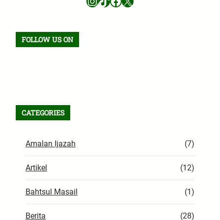
Instagram
TikTok
Facebook
X
FOLLOW US ON
Facebook
TikTok
WhatsApp
Instagram
X
VK
Pinterest
Last.fm
Telegram
RSS Feed
CATEGORIES
Amalan Ijazah
(7)
Artikel
(12)
Bahtsul Masail
(1)
Berita
(28)