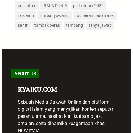
pesantren
PIALA DUNIA
piala dunia 2026
rais aam
rmi banyuwangi
ruu perampasan aset
santri
tambak beras
tambang
tanya jawab
ABOUT US
KYAIKU.COM
Sebuah Media Dakwah Online dan platform
digital Islam yang menyajikan konten seputar
pesan ulama, nasihat kiai, kutipan bijak,
amalan, serta dinamika keagamaan khas
Nusantara