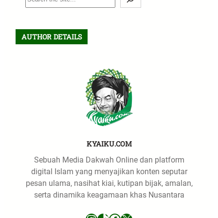
e
a
r
AUTHOR DETAILS
c
h
KYAIKU.COM
Sebuah Media Dakwah Online dan platform
digital Islam yang menyajikan konten seputar
pesan ulama, nasihat kiai, kutipan bijak, amalan,
serta dinamika keagamaan khas Nusantara