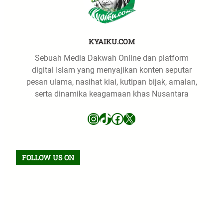
KYAIKU.COM
Sebuah Media Dakwah Online dan platform
digital Islam yang menyajikan konten seputar
pesan ulama, nasihat kiai, kutipan bijak, amalan,
serta dinamika keagamaan khas Nusantara
Instagram
TikTok
Facebook
X
FOLLOW US ON
Facebook
TikTok
WhatsApp
Instagram
X
VK
Pinterest
Last.fm
Telegram
RSS Feed