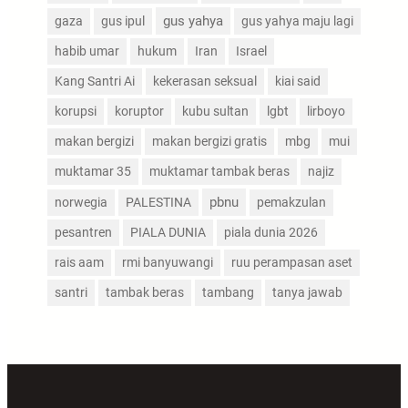
gus yahya
gaza
gus ipul
gus yahya maju lagi
habib umar
hukum
Iran
Israel
Kang Santri Ai
kekerasan seksual
kiai said
korupsi
koruptor
kubu sultan
lgbt
lirboyo
makan bergizi
makan bergizi gratis
mbg
mui
muktamar 35
muktamar tambak beras
najiz
pbnu
norwegia
PALESTINA
pemakzulan
pesantren
PIALA DUNIA
piala dunia 2026
rais aam
rmi banyuwangi
ruu perampasan aset
santri
tambak beras
tambang
tanya jawab