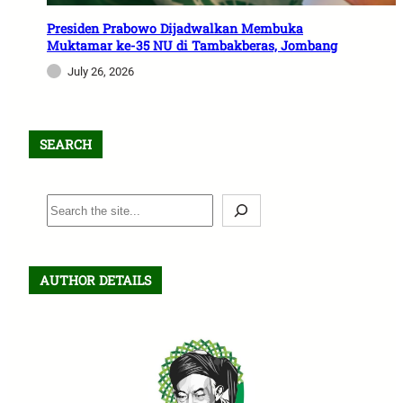
Presiden Prabowo Dijadwalkan Membuka
Muktamar ke-35 NU di Tambakberas, Jombang
July 26, 2026
SEARCH
S
e
a
r
AUTHOR DETAILS
c
h