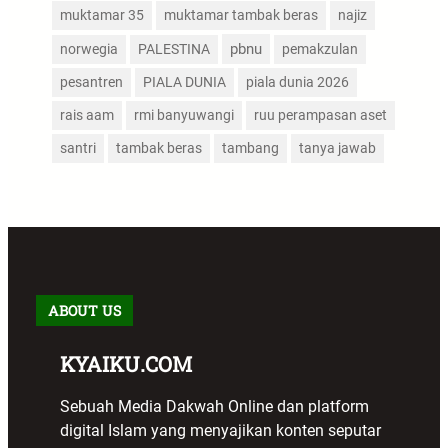
muktamar 35
muktamar tambak beras
najiz
pbnu
norwegia
PALESTINA
pemakzulan
pesantren
PIALA DUNIA
piala dunia 2026
rais aam
rmi banyuwangi
ruu perampasan aset
santri
tambak beras
tambang
tanya jawab
ABOUT US
KYAIKU.COM
Sebuah Media Dakwah Online dan platform
digital Islam yang menyajikan konten seputar