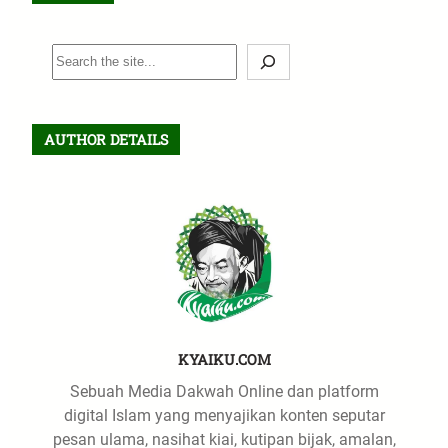
S
e
a
r
AUTHOR DETAILS
c
h
KYAIKU.COM
Sebuah Media Dakwah Online dan platform
digital Islam yang menyajikan konten seputar
pesan ulama, nasihat kiai, kutipan bijak, amalan,