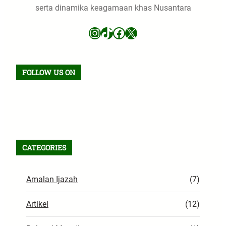
serta dinamika keagamaan khas Nusantara
Instagram
TikTok
Facebook
X
FOLLOW US ON
Facebook
TikTok
WhatsApp
Instagram
X
VK
Pinterest
Last.fm
Telegram
RSS Feed
CATEGORIES
Amalan Ijazah
(7)
Artikel
(12)