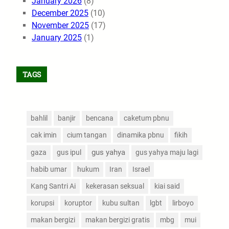
January 2026
(8)
December 2025
(10)
November 2025
(17)
January 2025
(1)
TAGS
bahlil
banjir
bencana
caketum pbnu
cak imin
cium tangan
dinamika pbnu
fikih
gus yahya
gaza
gus ipul
gus yahya maju lagi
habib umar
hukum
Iran
Israel
Kang Santri Ai
kekerasan seksual
kiai said
korupsi
koruptor
kubu sultan
lgbt
lirboyo
makan bergizi
makan bergizi gratis
mbg
mui