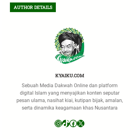
r
AUTHOR DETAILS
c
h
KYAIKU.COM
Sebuah Media Dakwah Online dan platform
digital Islam yang menyajikan konten seputar
pesan ulama, nasihat kiai, kutipan bijak, amalan,
serta dinamika keagamaan khas Nusantara
Instagram
TikTok
Facebook
X