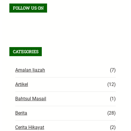
FOLLOW US ON
Facebook
TikTok
WhatsApp
Instagram
X
VK
Pinterest
Last.fm
Telegram
RSS Feed
CATEGORIES
Amalan Ijazah
(7)
Artikel
(12)
Bahtsul Masail
(1)
Berita
(28)
Cerita Hikayat
(2)