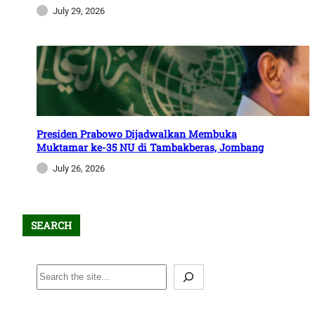
July 29, 2026
Presiden Prabowo Dijadwalkan Membuka
Muktamar ke-35 NU di Tambakberas, Jombang
July 26, 2026
SEARCH
S
e
a