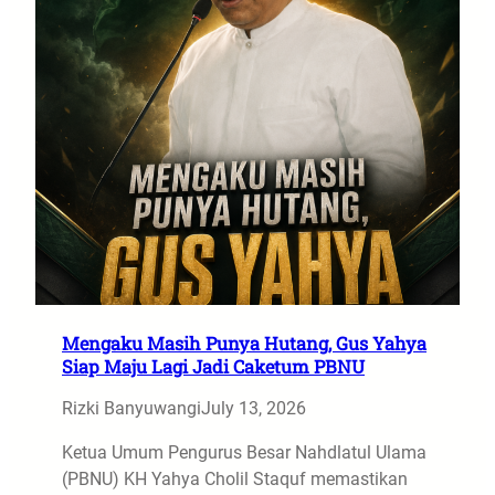
Mengaku Masih Punya Hutang, Gus Yahya
Siap Maju Lagi Jadi Caketum PBNU
Rizki Banyuwangi
July 13, 2026
Ketua Umum Pengurus Besar Nahdlatul Ulama
(PBNU) KH Yahya Cholil Staquf memastikan