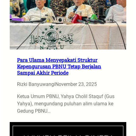
Para Ulama Menyepakati Struktur
Kepengurusan PBNU Tetap Berjalan
Sampai Akhir Periode
Rizki Banyuwangi
November 23, 2025
Ketua Umum PBNU, Yahya Cholil Staquf (Gus
Yahya), mengundang puluhan alim ulama ke
Gedung PBNU…