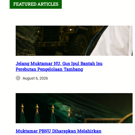
FEATURED ARTICLES
Jelang Muktamar NU, Gus Ipul Bantah Isu
Perebutan Pengelolaan Tambang
August 6, 2026
Muktamar PBNU Diharapkan Melahirkan