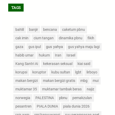
TAGS
bahlil
banjir
bencana
caketum pbnu
cak imin
cium tangan
dinamika pbnu
fikih
gus yahya
gaza
gus ipul
gus yahya maju lagi
habib umar
hukum
Iran
Israel
Kang Santri Ai
kekerasan seksual
kiai said
korupsi
koruptor
kubu sultan
lgbt
lirboyo
makan bergizi
makan bergizi gratis
mbg
mui
muktamar 35
muktamar tambak beras
najiz
pbnu
norwegia
PALESTINA
pemakzulan
pesantren
PIALA DUNIA
piala dunia 2026
rais aam
rmi banyuwangi
ruu perampasan aset