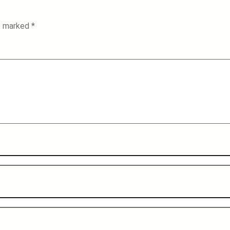
re marked
*