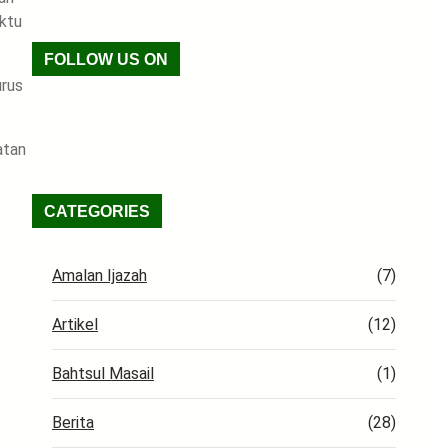
ktu
FOLLOW US ON
urus
Facebook
TikTok
WhatsApp
Instagram
X
VK
Pinterest
Last.fm
Telegram
RSS Feed
atan
CATEGORIES
Amalan Ijazah
(7)
Artikel
(12)
Bahtsul Masail
(1)
Berita
(28)