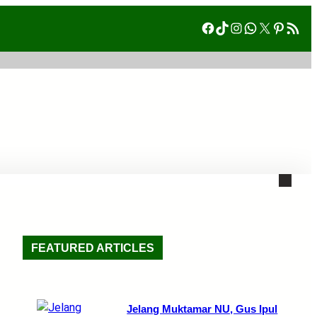
Facebook
TikTok
Instagram
WhatsAp
X
Pinte
RSS Fe
FEATURED ARTICLES
Jelang Muktamar NU, Gus Ipul