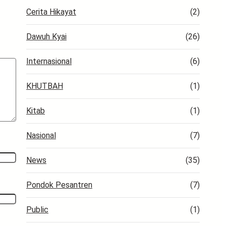
Cerita Hikayat
(2)
Dawuh Kyai
(26)
Internasional
(6)
KHUTBAH
(1)
Kitab
(1)
Nasional
(7)
News
(35)
Pondok Pesantren
(7)
Public
(1)