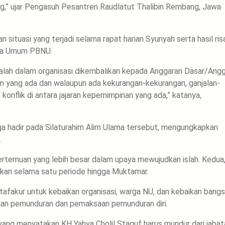
ng,” ujar Pengasuh Pesantren Raudlatut Thalibin Rembang, Jawa
tuasi yang terjadi selama rapat harian Syuriyah serta hasil ris
tua Umum PBNU.
alah dalam organisasi dikembalikan kepada Anggaran Dasar/Ang
 yang ada dan walaupun ada kekurangan-kekurangan, ganjalan-
nflik di antara jajaran kepemimpinan yang ada,” katanya,
uga hadir pada Silaturahim Alim Ulama tersebut, mengungkapkan
.
rtemuan yang lebih besar dalam upaya mewujudkan islah. Kedua
ikan selama satu periode hingga Muktamar.
tafakur untuk kebaikan organisasi, warga NU, dan kebaikan bang
aan pemunduran dan pemaksaan pemunduran diri.
ang menyatakan KH Yahya Cholil Staquf harus mundur dari jabat