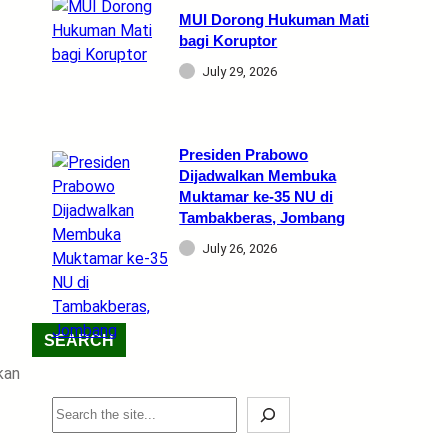
MUI Dorong Hukuman Mati
bagi Koruptor
July 29, 2026
Presiden Prabowo
Dijadwalkan Membuka
Muktamar ke-35 NU di
Tambakberas, Jombang
July 26, 2026
SEARCH
kan
S
e