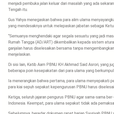
menjadi pembuka jalan keluar dari masalah yang ada sekara
Tengah itu.
Gus Yahya menegaskan bahwa para alim ulama menyayangkan si
yang mendesaknya untuk melepaskan jabatan sebagai Ke
“Semuanya menghendaki agar segala sesuatu yang jadi mas
Rumah Tangga (AD/ART) dikembalikan kepada sistem aturan
ganjalan harus diselesaikan bersama tanpa mengembangkan ko
menjelaskan.
Di sisi lain, Katib Aam PBNU KH Akhmad Said Asrori, yang j
beberapa poin kesepakatan dari para ulama yang berkumpul
Ia menerangkan bahwa pertama, para ulama menyepakati pe
para kiai sepuh sepakat kepengurusan PBNU harus diselesa
Ketiga, seluruh jajaran pengurus PBNU agar sama-sama ber-
Indonesia. Keempat, para ulama sepakat tidak ada pemaks
Sebelumnya, beredar dokumen rapat harian Syuriyah PBNU y