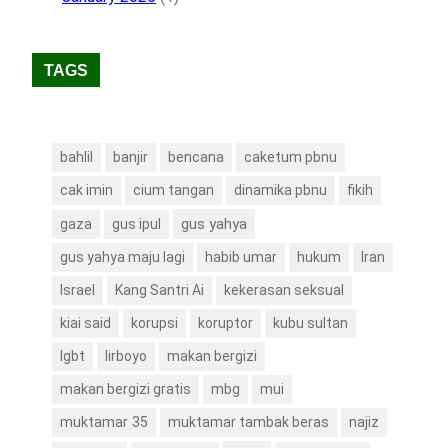
TAGS
bahlil
banjir
bencana
caketum pbnu
cak imin
cium tangan
dinamika pbnu
fikih
gus yahya
gaza
gus ipul
gus yahya maju lagi
habib umar
hukum
Iran
Israel
Kang Santri Ai
kekerasan seksual
kiai said
korupsi
koruptor
kubu sultan
lgbt
lirboyo
makan bergizi
makan bergizi gratis
mbg
mui
muktamar 35
muktamar tambak beras
najiz