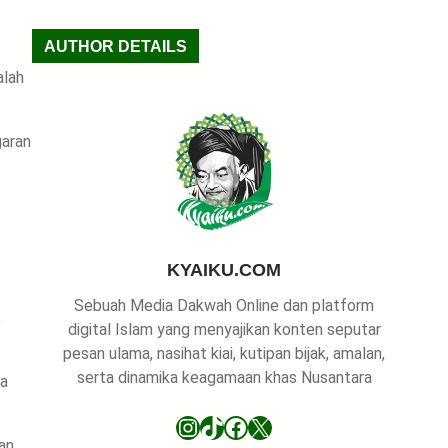
a
r
AUTHOR DETAILS
c
alah
h
garan
KYAIKU.COM
Sebuah Media Dakwah Online dan platform
,
digital Islam yang menyajikan konten seputar
pesan ulama, nasihat kiai, kutipan bijak, amalan,
serta dinamika keagamaan khas Nusantara
sa
Instagram
TikTok
Facebook
X
an