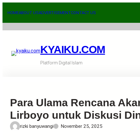
Skip
to
HOME
ABOUT US
ADVERTISEMENT
CONTACT US
content
KYAIKU.COM
Platform Digital Islam
Para Ulama Rencana Akan
Lirboyo untuk Diskusi D
rizki banyuwangi
November 25, 2025