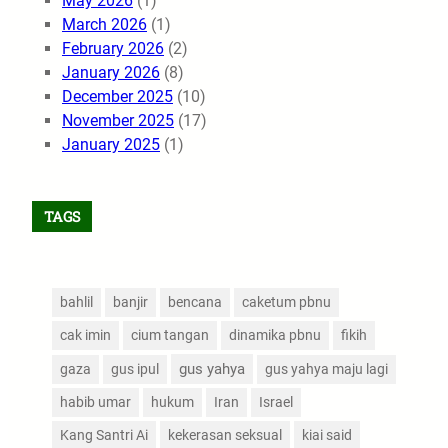
May 2026
(1)
March 2026
(1)
February 2026
(2)
January 2026
(8)
December 2025
(10)
November 2025
(17)
January 2025
(1)
TAGS
bahlil
banjir
bencana
caketum pbnu
cak imin
cium tangan
dinamika pbnu
fikih
gus yahya
gaza
gus ipul
gus yahya maju lagi
habib umar
hukum
Iran
Israel
Kang Santri Ai
kekerasan seksual
kiai said