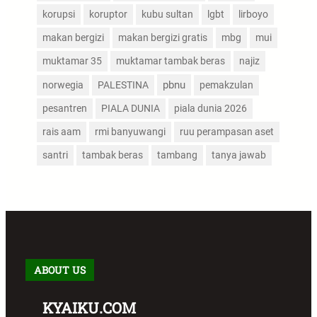
korupsi
koruptor
kubu sultan
lgbt
lirboyo
makan bergizi
makan bergizi gratis
mbg
mui
muktamar 35
muktamar tambak beras
najiz
pbnu
norwegia
PALESTINA
pemakzulan
pesantren
PIALA DUNIA
piala dunia 2026
rais aam
rmi banyuwangi
ruu perampasan aset
santri
tambak beras
tambang
tanya jawab
ABOUT US
KYAIKU.COM