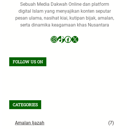
Sebuah Media Dakwah Online dan platform
digital Islam yang menyajikan konten seputar
pesan ulama, nasihat kiai, kutipan bijak, amalan,
serta dinamika keagamaan khas Nusantara
Instagram
TikTok
Facebook
X
FOLLOW US ON
Facebook
TikTok
WhatsApp
Instagram
X
VK
Pinterest
Last.fm
Telegram
RSS Feed
CATEGORIES
Amalan Ijazah
(7)