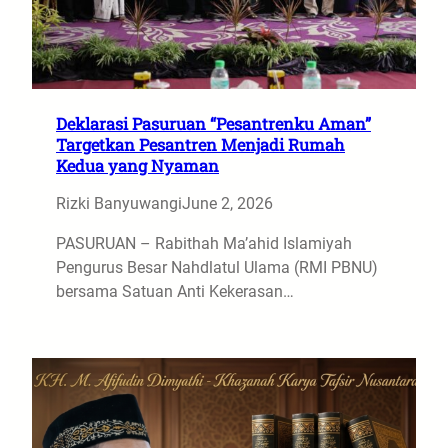
​Deklarasi Pasuruan “Pesantrenku Aman”
Targetkan Pesantren Menjadi Rumah
Kedua yang Nyaman
Rizki Banyuwangi
June 2, 2026
​PASURUAN – Rabithah Ma’ahid Islamiyah
Pengurus Besar Nahdlatul Ulama (RMI PBNU)
bersama Satuan Anti Kekerasan…