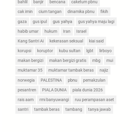
bahlil
banjir
bencana
caketum pbnu
cak imin
cium tangan
dinamika pbnu
fikih
gus yahya
gaza
gus ipul
gus yahya maju lagi
habib umar
hukum
Iran
Israel
Kang Santri Ai
kekerasan seksual
kiai said
korupsi
koruptor
kubu sultan
lgbt
lirboyo
makan bergizi
makan bergizi gratis
mbg
mui
muktamar 35
muktamar tambak beras
najiz
pbnu
norwegia
PALESTINA
pemakzulan
pesantren
PIALA DUNIA
piala dunia 2026
rais aam
rmi banyuwangi
ruu perampasan aset
santri
tambak beras
tambang
tanya jawab