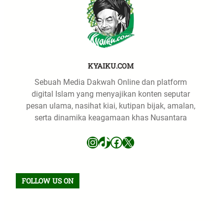
KYAIKU.COM
Sebuah Media Dakwah Online dan platform
digital Islam yang menyajikan konten seputar
pesan ulama, nasihat kiai, kutipan bijak, amalan,
serta dinamika keagamaan khas Nusantara
Instagram
TikTok
Facebook
X
FOLLOW US ON
Facebook
TikTok
WhatsApp
Instagram
X
VK
Pinterest
Last.fm
Telegram
RSS Feed