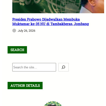
Presiden Prabowo Dijadwalkan Membuka
Muktamar ke-35 NU di Tambakberas, Jombang
July 26, 2026
SEARCH
S
e
a
r
AUTHOR DETAILS
c
h